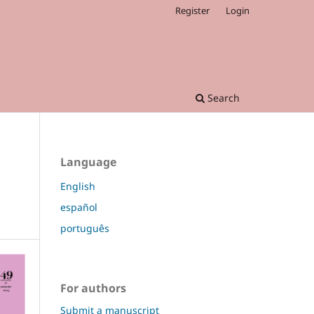
Register
Login
Search
Language
English
español
português
For authors
Submit a manuscript