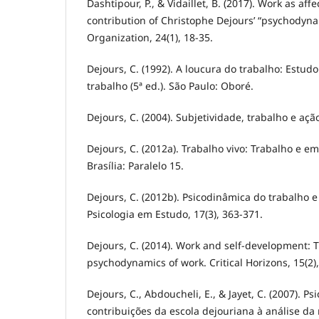
Dashtipour, P., & Vidaillet, B. (2017). Work as aff
contribution of Christophe Dejours’ “psychodyna
Organization, 24(1), 18-35.
Dejours, C. (1992). A loucura do trabalho: Estud
trabalho (5ª ed.). São Paulo: Oboré.
Dejours, C. (2004). Subjetividade, trabalho e ação
Dejours, C. (2012a). Trabalho vivo: Trabalho e e
Brasília: Paralelo 15.
Dejours, C. (2012b). Psicodinâmica do trabalho e
Psicologia em Estudo, 17(3), 363-371.
Dejours, C. (2014). Work and self-development: T
psychodynamics of work. Critical Horizons, 15(2)
Dejours, C., Abdoucheli, E., & Jayet, C. (2007). P
contribuições da escola dejouriana à análise da 