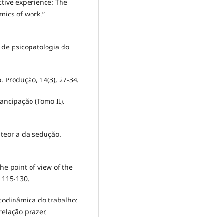
ective experience: The
mics of work.”
o de psicopatologia do
. Produção, 14(3), 27-34.
mancipação (Tomo II).
 teoria da sedução.
he point of view of the
, 115-130.
sicodinâmica do trabalho:
relação prazer,