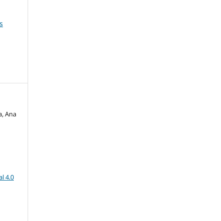
s
a, Ana
l 4.0