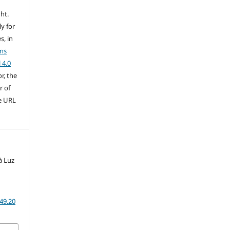
ht.
ly for
s, in
ns
 4.0
r, the
r of
he URL
à Luz
49.20