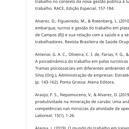
trabalho no contexto da nova gestão pública à l
trabalho. RACE, Edição Especial, 157-184.
Alvarez, D., Figueiredo, M., & Rotenberg, L. (20
embarque, turnos e gestão do trabalho em plata
de Campos (RJ) e sua relação com a saúde e a s
trabalhadores. Revista Brasileira de Saúde Ocup
Antenor, G. A. C., Oliveira, C. Í. de, Farias, F. G.,
A psicodinâmica do trabalho em polos turísticos
Tramas psicossociais em diferentes ambientes de
Silva (Org.), Administração de empresas: Estraté
(p. 143-162). Ponta Grossa: Atena Editora.
Araújo, F. S., Nepomuceno, V., & Alvarez, D. (201
produtividade na mineração de carvão: Uma anál
competências nas minúcias da atividade de oper
Laboreal, 15(1), 1-26.
Areosa, J. (2019). O mundo do trabalho em (re)an