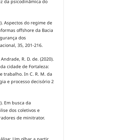
uz da psicodinâmica do
10). Aspectos do regime de
formas offshore da Bacia
egurança dos
acional, 35, 201-216.
 & Andrade, R. D. de. (2020).
 da cidade de Fortaleza:
 trabalho. In C. R. M. da
gia e processo decisório 2
9). Em busca da
ise dos coletivos e
adores de minitrator.
álise: Um olhar a partir