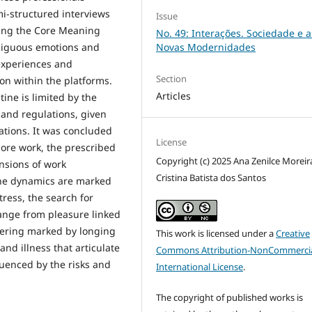
mi-structured interviews
Issue
ing the Core Meaning
No. 49: Interações. Sociedade e a
mbiguous emotions and
Novas Modernidades
 experiences and
Section
ion within the platforms.
Articles
tine is limited by the
 and regulations, given
ations. It was concluded
License
hore work, the prescribed
Copyright (c) 2025 Ana Zenilce Moreir
nsions of work
Cristina Batista dos Santos
The dynamics are marked
tress, the search for
ange from pleasure linked
ffering marked by longing
This work is licensed under a
Creative
and illness that articulate
Commons Attribution-NonCommercia
luenced by the risks and
International License
.
The copyright of published works is