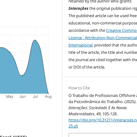
retained by the author who grants
Interações
the original publication rig
The published article can be used free
educational, non-commercial purpose
accordance with the
Creative Commo
License - Attribution-Non-Commercial
International
, provided that the autho
title of the article, the title and numbe
the journal are cited together with t
or DOI of the article.
How to Cite
O Trabalho de Profissionais Offshore 
da Psicodinâmica do Trabalho. (2025).
Interações: Sociedade E As Novas
Modernidades
,
49
, 105-128.
https://doi.org/10.31211/interacoes.n
25.a5