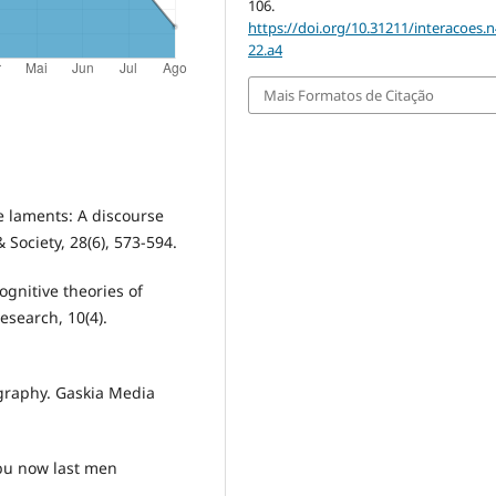
106.
https://doi.org/10.31211/interacoes.n
22.a4
Mais Formatos de Citação
le laments: A discourse
 Society, 28(6), 573-594.
ognitive theories of
search, 10(4).
ography. Gaskia Media
ubu now last men