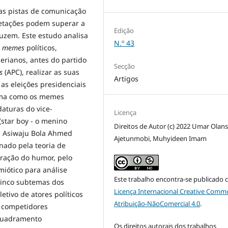
 as pistas de comunicação
retações podem superar a
Edição
uzem. Este estudo analisa
N.º 43
e
memes
políticos,
erianos, antes do partido
Secção
s
(APC), realizar as suas
Artigos
 as eleições presidenciais
orma como os memes
aturas do vice-
Licença
(star boy - o menino
Direitos de Autor (c) 2022 Umar Olans
s, Asiwaju Bola Ahmed
Ajetunmobi, Muhyideen Imam
nado pela teoria de
uração do humor, pelo
iótico para análise
Este trabalho encontra-se publicado 
 cinco subtemas dos
Licença Internacional Creative Comm
ivo de atores políticos
Atribuição-NãoComercial 4.0
.
 competidores
quadramento
Os direitos autorais dos trabalhos