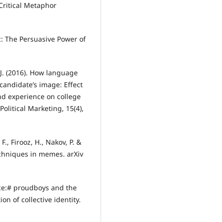
 Critical Metaphor
ic: The Persuasive Power of
. J. (2016). How language
 candidate’s image: Effect
nd experience on college
Political Marketing, 15(4),
, F., Firooz, H., Nakov, P. &
echniques in memes. arXiv
nce:# proudboys and the
 of collective identity.