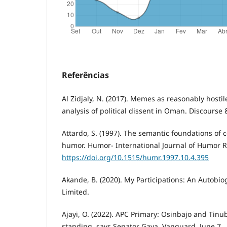
Referências
Al Zidjaly, N. (2017). Memes as reasonably hosti
analysis of political dissent in Oman. Discourse &
Attardo, S. (1997). The semantic foundations of c
humor. Humor- International Journal of Humor Re
https://doi.org/10.1515/humr.1997.10.4.395
Akande, B. (2020). My Participations: An Autobi
Limited.
Ajayi, O. (2022). APC Primary: Osinbajo and Tin
standing, says Senator Gaya. Vanguard, June 7.