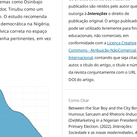
btemas como Osinbajo
publicados são retidos pelo autor qu
ador, Tinubu como um
outorga à
Interações
o direito de
m. O estudo recomenda
publicação original. O artigo publicad
 democrática na Nigéria,
pode ser utilizado livremente para fin
ívica correta no espaço
educacionais, não comerciais, em
anha pertinentes, em vez
conformidade com a
Licença Creative
Commons - Atribuição-NãoComercial 
Internacional
, contando que seja cita
autor, o título do artigo, o tí­tulo e n
da revista conjuntamente com o URL
DOI do artigo.
Como Citar
Between the Star Boy and the City Bo
Humour, Sarcasm and Rhetoric-Induc
(De)Marketing in a Nigerian President
Primary Election. (2022).
Interações:
Sociedade e as novas modernidades
,