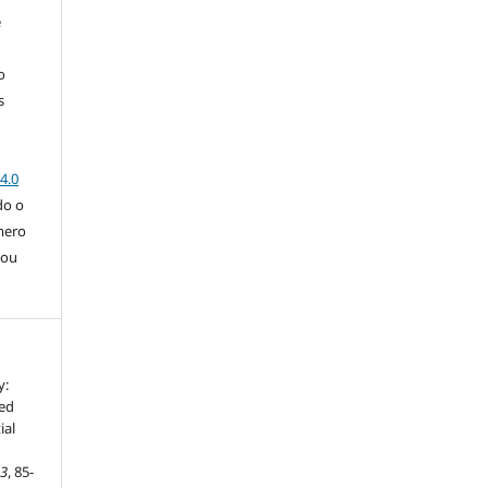
e
o
s
4.0
do o
úmero
 ou
y:
ed
ial
43
, 85-