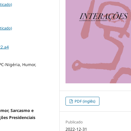
ticado)
ticado)
22.a4
PC-Nigéria, Humor,
PDF (inglês)
mor, Sarcasmo e
ções Presidenciais
Publicado
2022-12-31