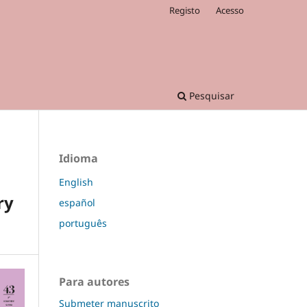
Registo
Acesso
Pesquisar
Idioma
English
ry
español
português
Para autores
Submeter manuscrito