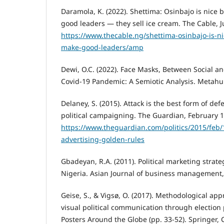
Daramola, K. (2022). Shettima: Osinbajo is nice
good leaders — they sell ice cream. The Cable, J
https://www.thecable.ng/shettima-osinbajo-is-n
make-good-leaders/amp
Dewi, O.C. (2022). Face Masks, Between Social an
Covid-19 Pandemic: A Semiotic Analysis. Metahu
Delaney, S. (2015). Attack is the best form of def
political campaigning. The Guardian, February 1
https://www.theguardian.com/politics/2015/feb/
advertising-golden-rules
Gbadeyan, R.A. (2011). Political marketing strat
Nigeria. Asian Journal of business management, 
Geise, S., & Vigsø, O. (2017). Methodological app
visual political communication through election 
Posters Around the Globe (pp. 33-52). Springer,