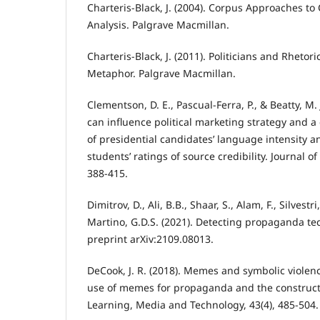
Charteris-Black, J. (2004). Corpus Approaches to
Analysis. Palgrave Macmillan.
Charteris-Black, J. (2011). Politicians and Rhetor
Metaphor. Palgrave Macmillan.
Clementson, D. E., Pascual-Ferra, P., & Beatty, M
can influence political marketing strategy and a
of presidential candidates’ language intensity a
students’ ratings of source credibility. Journal of 
388-415.
Dimitrov, D., Ali, B.B., Shaar, S., Alam, F., Silvestri
Martino, G.D.S. (2021). Detecting propaganda t
preprint arXiv:2109.08013.
DeCook, J. R. (2018). Memes and symbolic viole
use of memes for propaganda and the construction
Learning, Media and Technology, 43(4), 485-504.