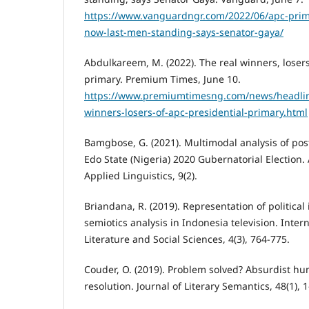
https://www.vanguardngr.com/2022/06/apc-prim
now-last-men-standing-says-senator-gaya/
Abdulkareem, M. (2022). The real winners, losers
primary. Premium Times, June 10.
https://www.premiumtimesng.com/news/headlin
winners-losers-of-apc-presidential-primary.html
Bamgbose, G. (2021). Multimodal analysis of pos
Edo State (Nigeria) 2020 Gubernatorial Election.
Applied Linguistics, 9(2).
Briandana, R. (2019). Representation of political 
semiotics analysis in Indonesia television. Inter
Literature and Social Sciences, 4(3), 764-775.
Couder, O. (2019). Problem solved? Absurdist h
resolution. Journal of Literary Semantics, 48(1), 1