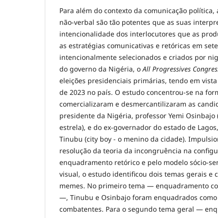
Para além do contexto da comunicação política,
não-verbal são tão potentes que as suas interp
intencionalidade dos interlocutores que as prod
as estratégias comunicativas e retóricas em set
intencionalmente selecionados e criados por nig
do governo da Nigéria, o
All Progressives Congres
eleições presidenciais primárias, tendo em vista
de 2023 no país. O estudo concentrou-se na f
comercializaram e desmercantilizaram as candid
presidente da Nigéria, professor Yemi Osinbajo 
estrela), e do ex-governador do estado de Lago
Tinubu (city boy - o menino da cidade). Impulsio
resolução da teoria da incongruência na config
enquadramento retórico e pelo modelo sócio-sem
visual, o estudo identificou dois temas gerais e
memes. No primeiro tema — enquadramento colet
—, Tinubu e Osinbajo foram enquadrados como
combatentes. Para o segundo tema geral — en