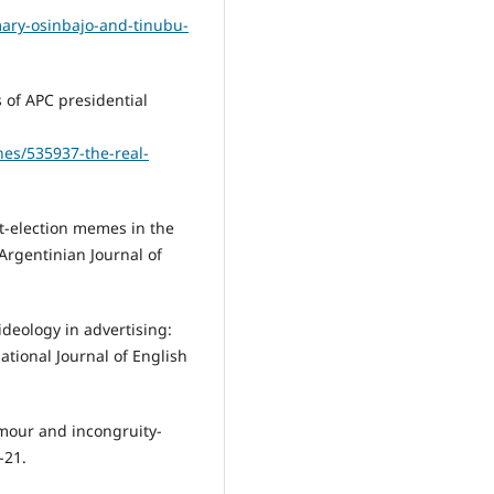
ary-osinbajo-and-tinubu-
 of APC presidential
es/535937-the-real-
t-election memes in the
 Argentinian Journal of
ideology in advertising:
national Journal of English
umour and incongruity-
-21.