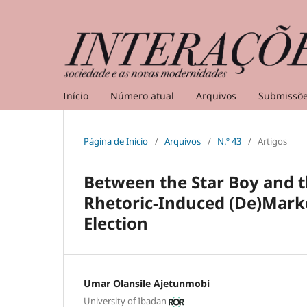
Início
Número atual
Arquivos
Submissõ
Página de Início
/
Arquivos
/
N.º 43
/
Artigos
Between the Star Boy and 
Rhetoric-Induced (De)Marke
Election
Umar Olansile Ajetunmobi
University of Ibadan