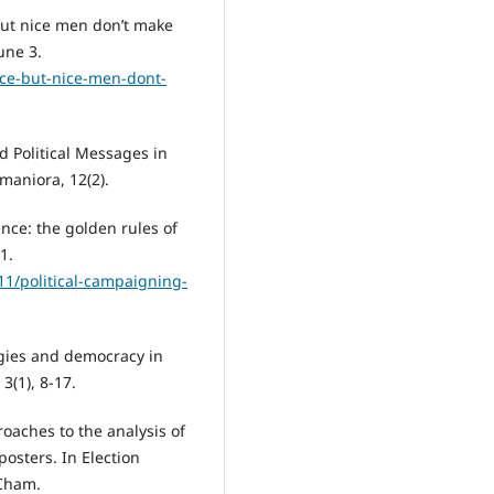
 but nice men don’t make
une 3.
ice-but-nice-men-dont-
d Political Messages in
maniora, 12(2).
ence: the golden rules of
1.
11/political-campaigning-
egies and democracy in
3(1), 8-17.
roaches to the analysis of
posters. In Election
 Cham.