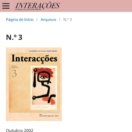
Página de Início
/
Arquivos
/
N.º 3
N.º 3
Outubro 2002